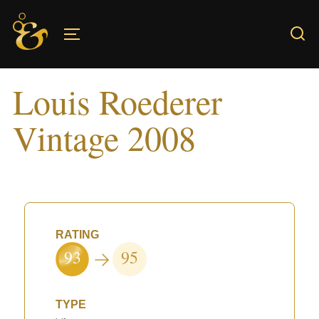
Skip
to
TOGGLE SIDEBAR & NAVIGATION
content
Louis Roederer
Vintage 2008
RATING
93
95
TYPE