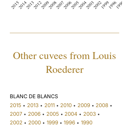
2015
2014
2013
2012
2009
2008
2007
2006
2005
2004
2003
2002
1999
1996
1990
19
Other cuvees from Louis
Roederer
BLANC DE BLANCS
2015
2013
2011
2010
2009
2008
•
•
•
•
•
•
2007
2006
2005
2004
2003
•
•
•
•
•
2002
2000
1999
1996
1990
•
•
•
•