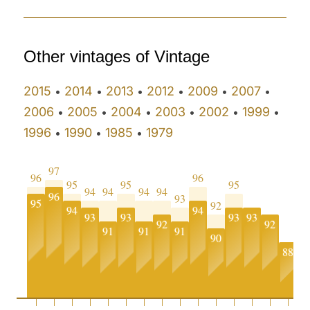
Other vintages of Vintage
2015
2014
2013
2012
2009
2007
•
•
•
•
•
•
2006
2005
2004
2003
2002
1999
•
•
•
•
•
•
1996
1990
1985
1979
•
•
•
97
96
96
95
95
95
94
94
94
94
96
93
95
92
94
94
93
93
93
93
92
92
9
91
91
91
90
88
0