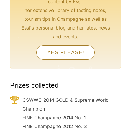
content by Essi:
her extensive library of tasting notes,
°
tourism tips in Champagne as well as
Essi's personal blog and her latest news
°
and events.
°
°
YES PLEASE!
°
°
°
°
°
Prizes collected
CSWWC 2014 GOLD & Supreme World
Champion
FINE Champagne 2014 No. 1
FINE Champagne 2012 No. 3