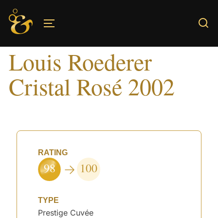
Skip
to
TOGGLE SIDEBAR & NAVIGATION
content
Louis Roederer
Cristal Rosé 2002
RATING
98
100
TYPE
Prestige Cuvée