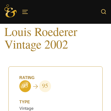
Skip
to
TOGGLE SIDEBAR & NAVIGATION
content
Louis Roederer
Vintage 2002
RATING
93
95
TYPE
Vintage