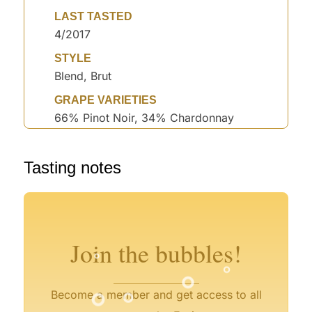
LAST TASTED
4/2017
STYLE
Blend, Brut
GRAPE VARIETIES
66% Pinot Noir, 34% Chardonnay
Tasting notes
°
°
°
°
°
°
°
°
Join the bubbles!
°
°
°
°
Become a member and get access to all