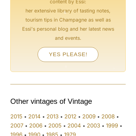
content by Essi:
°
her extensive library of tasting notes,
tourism tips in Champagne as well as
Essi's personal blog and her latest news
°
and events.
°
°
YES PLEASE!
°
°
°
°
Other vintages of Vintage
2015
2014
2013
2012
2009
2008
•
•
•
•
•
•
2007
2006
2005
2004
2003
1999
•
•
•
•
•
•
1996
1990
1985
1979
•
•
•