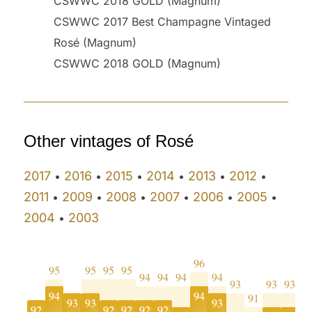
CSWWC 2018 GOLD (Magnum)
CSWWC 2017 Best Champagne Vintaged
Rosé (Magnum)
CSWWC 2018 GOLD (Magnum)
Other vintages of Rosé
2017
2016
2015
2014
2013
2012
•
•
•
•
•
•
2011
2009
2008
2007
2006
2005
•
•
•
•
•
•
2004
2003
•
96
95
95
95
95
94
94
94
94
93
93
93
94
94
91
93
93
93
92
92
92
92
92