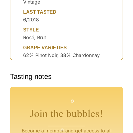
Vintage
LAST TASTED
6/2018
STYLE
Rosé, Brut
GRAPE VARIETIES
62% Pinot Noir, 38% Chardonnay
°
°
Tasting notes
°
°
°
°
°
°
°
°
°
Join the bubbles!
°
°
Become a member and get access to all