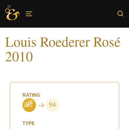
Skip
to
TOGGLE SIDEBAR & NAVIGATION
content
Louis Roederer Rosé
2010
RATING
92
94
TYPE