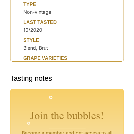
TYPE
Non-vintage
LAST TASTED
10/2020
STYLE
Blend, Brut
GRAPE VARIETIES
°
°
°
Tasting notes
°
°
°
°
°
°
°
°
Join the bubbles!
°
Become a member and get access to all