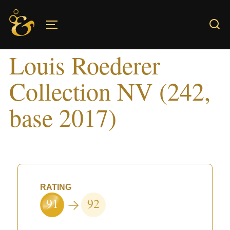
Skip
to
TOGGLE SIDEBAR & NAVIGATION
content
Louis Roederer
Collection NV (242,
base 2017)
RATING
91
92