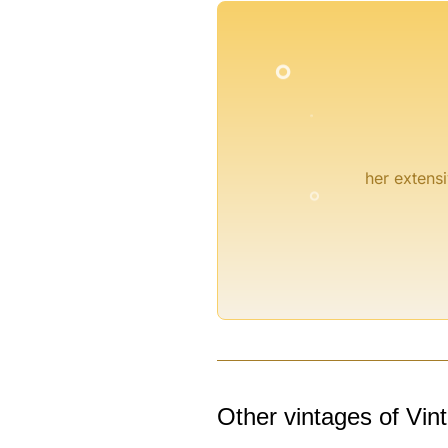
°
°
°
her extensi
°
Other vintages of Vin