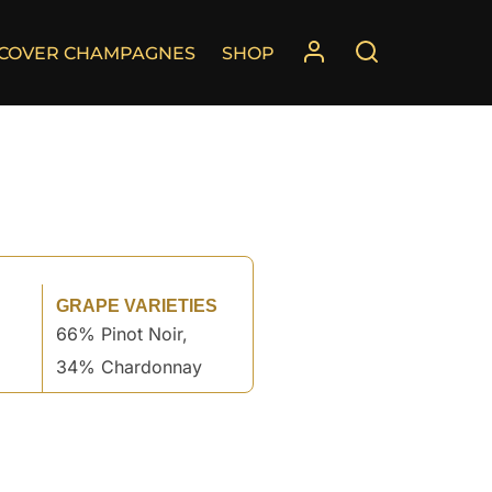
SCOVER CHAMPAGNES
SHOP
GRAPE VARIETIES
66% Pinot Noir,
34% Chardonnay
°
°
°