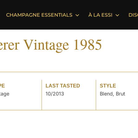
CHAMPAGNE ESSENTIALS
À LA ESSI
DI
rer Vintage 1985
PE
LAST TASTED
STYLE
tage
10/2013
Blend, Brut
°
°
°
°
°