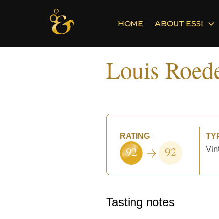
Skip
to
HOME
ABOUT ESSI
content
Louis Roede
RATING
TY
92
92
Vin
Tasting notes
°
°