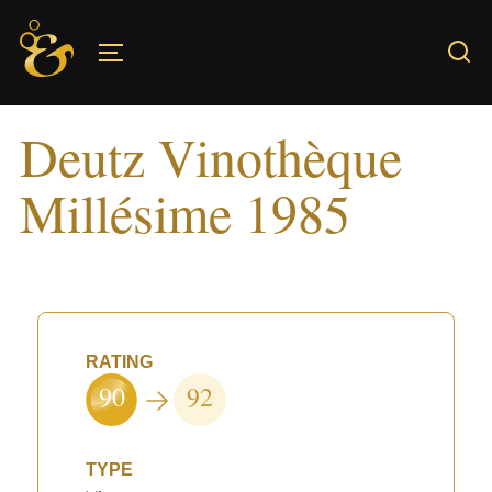
Skip
to
TOGGLE SIDEBAR & NAVIGATION
content
Deutz Vinothèque
Millésime 1985
RATING
90
92
TYPE