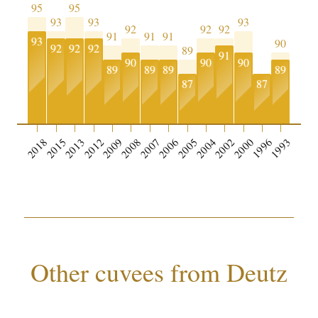
95
95
93
93
93
92
92
92
91
91
91
93
90
92
92
92
89
91
90
90
90
89
89
89
89
87
87
0
2018
2015
2013
2012
2009
2008
2007
2006
2005
2004
2002
2000
1996
1993
Other cuvees from Deutz