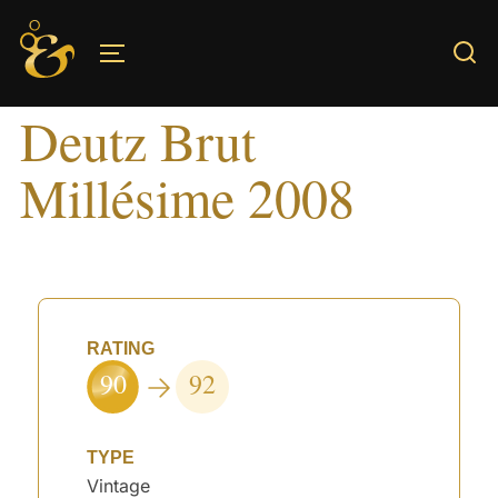
Skip
to
TOGGLE SIDEBAR & NAVIGATION
content
Deutz Brut
Millésime 2008
RATING
90
92
TYPE
Vintage