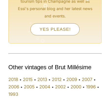
°
tourism tips in Champagne as well as
Essi's personal blog and her latest news
and events.
°
°
°
YES PLEASE!
°
°
°
°
Other vintages of Brut Millésime
2018
2015
2013
2012
2009
2007
•
•
•
•
•
•
2006
2005
2004
2002
2000
1996
•
•
•
•
•
•
1993