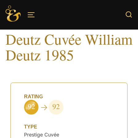
Skip
to
TOGGLE SIDEBAR & NAVIGATION
content
Deutz Cuvée William
Deutz 1985
RATING
92
92
TYPE
Prestige Cuvée