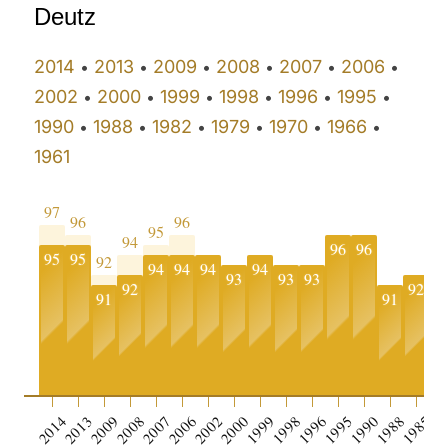
Deutz
2014
2013
2009
2008
2007
2006
•
•
•
•
•
•
2002
2000
1999
1998
1996
1995
•
•
•
•
•
•
1990
1988
1982
1979
1970
1966
•
•
•
•
•
•
1961
97
96
96
95
94
96
96
95
95
92
94
94
94
94
93
93
93
9
92
92
91
91
2014
2013
2009
2008
2007
2006
2002
2000
1999
1998
1996
1995
1990
1988
1985
19