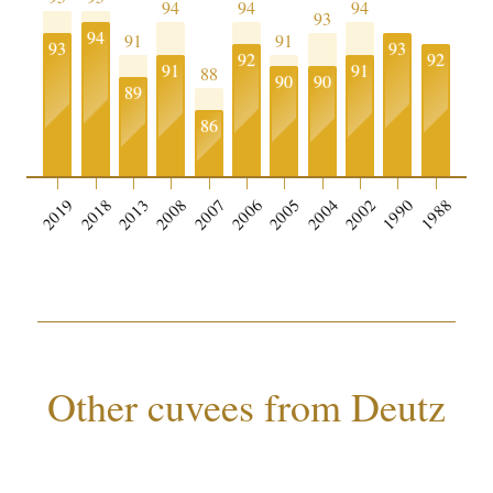
94
94
94
93
94
91
91
93
93
92
92
91
91
88
90
90
89
86
2019
2018
2013
2008
2007
2006
2005
2004
2002
1990
1988
Other cuvees from Deutz