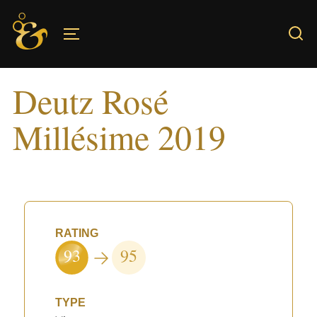
Skip
to
TOGGLE SIDEBAR & NAVIGATION
content
Deutz Rosé
Millésime 2019
RATING
93
95
TYPE