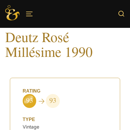
Skip
to
TOGGLE SIDEBAR & NAVIGATION
content
Deutz Rosé
Millésime 1990
RATING
93
93
TYPE
Vintage