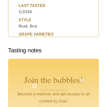
LAST TASTED
5/2026
STYLE
Rosé, Brut
GRAPE VARIETIES
°
Tasting notes
°
°
°
°
°
°
°
°
°
°
°
°
Join the bubbles!
°
°
Become a member and get access to all
content by Essi: