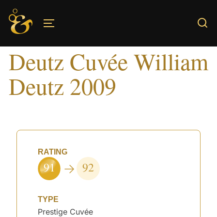
Skip
to
TOGGLE SIDEBAR & NAVIGATION
content
Deutz Cuvée William
Deutz 2009
RATING
91
92
TYPE
Prestige Cuvée