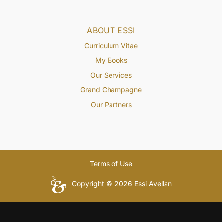
ABOUT ESSI
Curriculum Vitae
My Books
Our Services
Grand Champagne
Our Partners
Terms of Use
Copyright © 2026 Essi Avellan