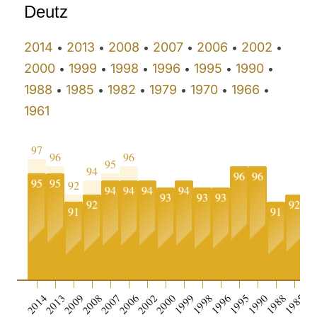
Deutz
2014
2013
2008
2007
2006
2002
•
•
•
•
•
•
2000
1999
1998
1996
1995
1990
•
•
•
•
•
•
1988
1985
1982
1979
1970
1966
•
•
•
•
•
•
1961
97
96
96
95
94
96
96
95
95
92
94
94
94
94
93
93
93
9
92
92
91
91
2014
2013
2009
2008
2007
2006
2002
2000
1999
1998
1996
1995
1990
1988
1985
19