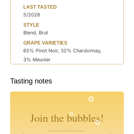
LAST TASTED
5/2026
STYLE
Blend, Brut
GRAPE VARIETIES
65% Pinot Noir, 32% Chardonnay,
3% Meunier
°
°
Tasting notes
°
°
°
°
°
°
°
°
°
°
°
Join the bubbles!