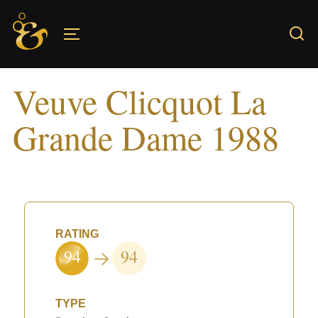
Skip
to
TOGGLE SIDEBAR & NAVIGATION
content
Veuve Clicquot La
Grande Dame 1988
RATING
94
94
TYPE