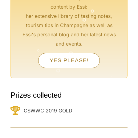
°
content by Essi:
°
°
her extensive library of tasting notes,
tourism tips in Champagne as well as
°
Essi's personal blog and her latest news
°
°
and events.
°
YES PLEASE!
°
°
°
°
°
Prizes collected
CSWWC 2019 GOLD