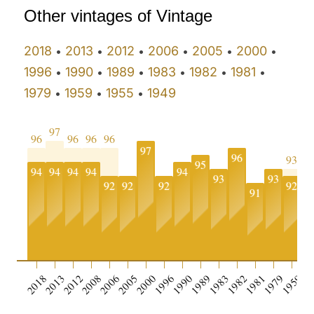
Other vintages of Vintage
2018
2013
2012
2006
2005
2000
•
•
•
•
•
•
1996
1990
1989
1983
1982
1981
•
•
•
•
•
•
1979
1959
1955
1949
•
•
•
97
96
96
96
96
97
96
93
95
94
94
94
94
94
93
93
92
92
92
92
91
8
0
2018
2013
2012
2008
2006
2005
2000
1996
1990
1989
1983
1982
1981
1979
1959
19