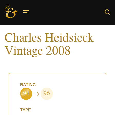
Skip
to
TOGGLE SIDEBAR & NAVIGATION
content
Charles Heidsieck
Vintage 2008
RATING
94
96
TYPE