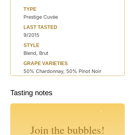
TYPE
Prestige Cuvée
LAST TASTED
9/2015
STYLE
Blend, Brut
GRAPE VARIETIES
50% Chardonnay, 50% Pinot Noir
°
Tasting notes
°
°
°
°
°
°
°
°
°
°
Join the bubbles!
°