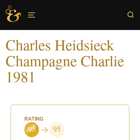
Skip
to
TOGGLE SIDEBAR & NAVIGATION
content
Charles Heidsieck
Champagne Charlie
1981
RATING
95
95