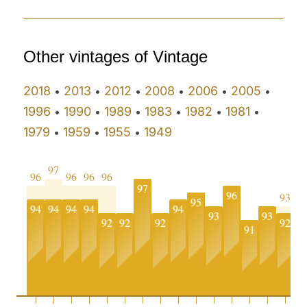
Other vintages of Vintage
2018
2013
2012
2008
2006
2005
•
•
•
•
•
•
1996
1990
1989
1983
1982
1981
•
•
•
•
•
•
1979
1959
1955
1949
•
•
•
97
96
96
96
96
97
96
93
95
94
94
94
94
94
93
93
92
92
92
92
91
8
0