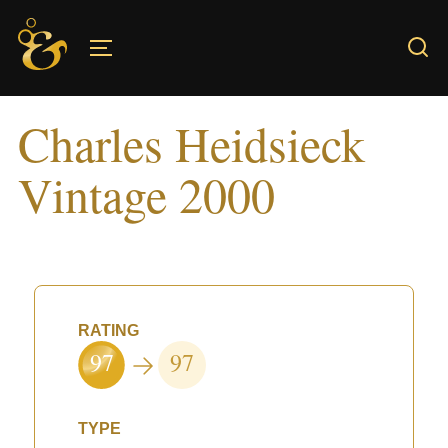
Skip
to
TOGGLE SIDEBAR & NAVIGATION
content
Charles Heidsieck
Vintage 2000
RATING
97
97
TYPE