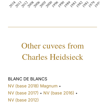
2018
2013
2012
2008
2006
2005
2000
1996
1990
1989
1983
1982
1981
1979
1959
19
Other cuvees from
Charles Heidsieck
BLANC DE BLANCS
NV (base 2018) Magnum
•
NV (base 2017)
NV (base 2016)
•
•
NV (base 2012)