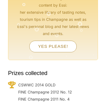
°
content by Essi:
her extensive library of tasting notes,
°
°
°
tourism tips in Champagne as well as
°
°
Essi's personal blog and her latest news
°
and events.
°
°
YES PLEASE!
°
°
°
°
°
°
Prizes collected
CSWWC 2014 GOLD
FINE Champagne 2012 No. 12
FINE Champagne 2011 No. 4