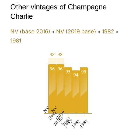
Other vintages of Champagne
Charlie
NV (base 2016)
NV (2019 base)
1982
•
•
•
1981
98
98
96
96
95
95
94
N
V
(
b
a
s
2
0
1
6
N
V
(
2
0
1
b
a
s
e
9
e
)
)
1985
1982
1981