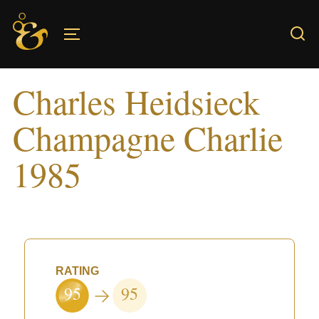
Skip
to
TOGGLE SIDEBAR & NAVIGATION
content
Charles Heidsieck
Champagne Charlie
1985
RATING
95
95