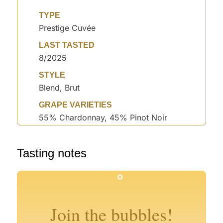
TYPE
Prestige Cuvée
LAST TASTED
8/2025
STYLE
Blend, Brut
GRAPE VARIETIES
55% Chardonnay, 45% Pinot Noir
°
Tasting notes
°
°
°
°
°
°
°
°
Join the bubbles!