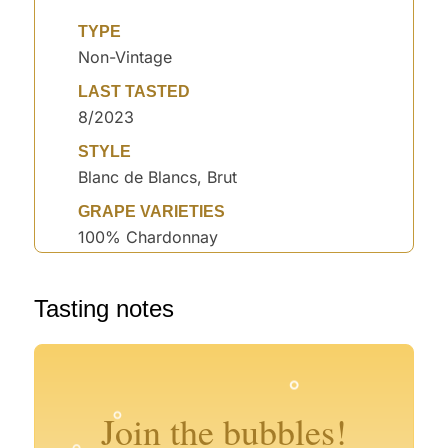
TYPE
Non-Vintage
LAST TASTED
8/2023
STYLE
Blanc de Blancs, Brut
GRAPE VARIETIES
100% Chardonnay
°
Tasting notes
°
°
°
°
Join the bubbles!
°