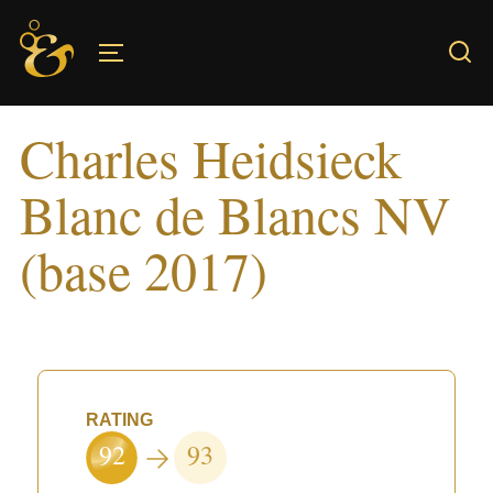
Skip
to
TOGGLE SIDEBAR & NAVIGATION
content
Charles Heidsieck
Blanc de Blancs NV
(base 2017)
RATING
92
93