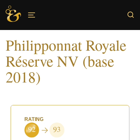
Skip
to
TOGGLE SIDEBAR & NAVIGATION
content
Philipponnat Royale
Réserve NV (base
2018)
RATING
92
93