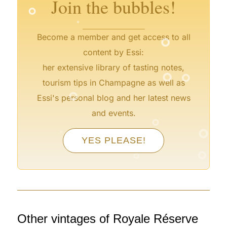
Join the bubbles!
°
°
Become a member and get access to all
content by Essi:
°
°
her extensive library of tasting notes,
°
tourism tips in Champagne as well as
Essi's personal blog and her latest news
°
and events.
°
°
°
°
YES PLEASE!
°
°
°
Other vintages of Royale Réserve