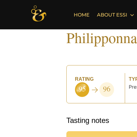
Skip
to
HOME
ABOUT ESSI
content
Philipponna
RATING
TY
95
96
Pre
Tasting notes
°