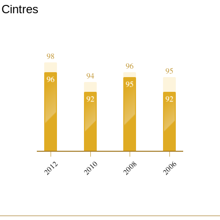
 Cintres
98
96
95
94
96
95
92
92
2012
2010
2008
2006