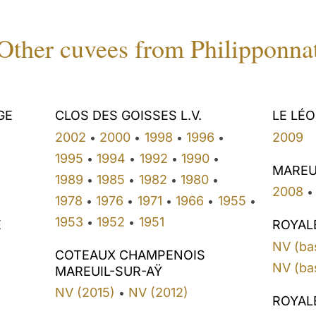
Other cuvees from Philipponna
GE
CLOS DES GOISSES L.V.
LE LÉ
2002
2000
1998
1996
2009
•
•
•
•
1995
1994
1992
1990
•
•
•
•
MAREU
1989
1985
1982
1980
•
•
•
•
2008
•
1978
1976
1971
1966
1955
•
•
•
•
•
1953
1952
1951
•
•
E
ROYAL
NV (ba
COTEAUX CHAMPENOIS
NV (ba
MAREUIL-SUR-AŸ
NV (2015)
NV (2012)
•
ROYAL