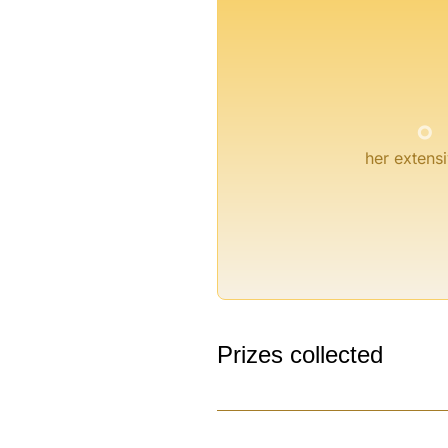
°
her extensi
Prizes collected