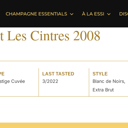
CHAMPAGNE ESSENTIALS
À LA ESSI
DI
t Les Cintres 2008
PE
LAST TASTED
STYLE
stige Cuvée
3/2022
Blanc de Noirs,
Extra Brut
°
°
°
°