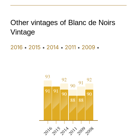
Other vintages of Blanc de Noirs
Vintage
2016
2015
2014
2011
2009
•
•
•
•
•
93
92
92
91
90
91
91
90
90
88
88
2016
2015
2014
2011
2009
2008