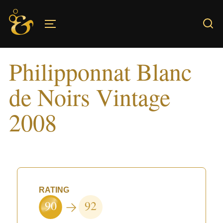
Skip
to
TOGGLE SIDEBAR & NAVIGATION
content
Philipponnat Blanc
de Noirs Vintage
2008
RATING
90
92