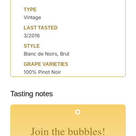
TYPE
Vintage
LAST TASTED
3/2016
STYLE
Blanc de Noirs, Brut
GRAPE VARIETIES
100% Pinot Noir
°
°
Tasting notes
°
°
°
°
°
°
Join the bubbles!
°