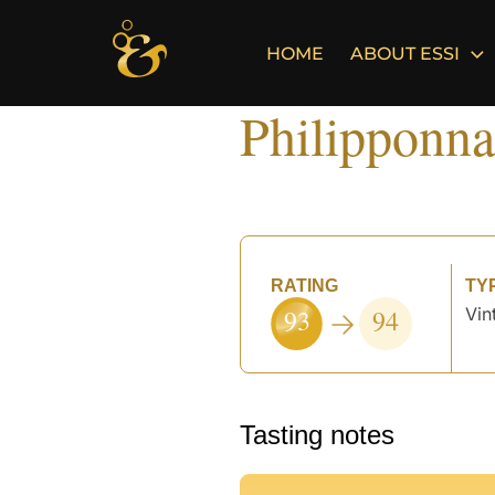
Skip
to
HOME
ABOUT ESSI
content
Philipponna
RATING
TY
93
94
Vin
Tasting notes
°
°
°