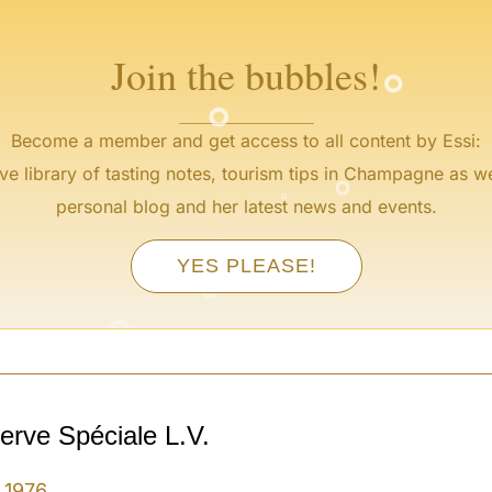
°
°
Join the bubbles!
°
Become a member and get access to all content by Essi:
°
ve library of tasting notes, tourism tips in Champagne as we
°
personal blog and her latest news and events.
°
°
YES PLEASE!
°
°
°
erve Spéciale L.V.
1976
•