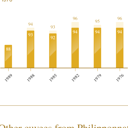
96
96
95
94
93
94
94
94
93
92
88
0
1989
1988
1985
1982
1979
1976
Other cuvees from Philipponna