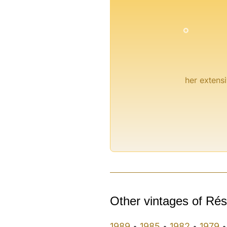
°
her extensi
Other vintages of Rés
1989
1985
1982
1979
•
•
•