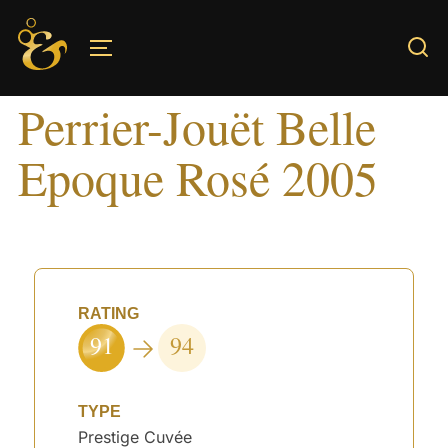
Skip
to
TOGGLE SIDEBAR & NAVIGATION
content
Perrier-Jouët Belle
Epoque Rosé 2005
RATING
91
94
TYPE
Prestige Cuvée