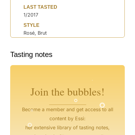
LAST TASTED
1/2017
STYLE
Rosé, Brut
°
Tasting notes
°
°
°
°
°
°
°
°
Join the bubbles!
°
°
Become a member and get access to all
°
content by Essi:
her extensive library of tasting notes,