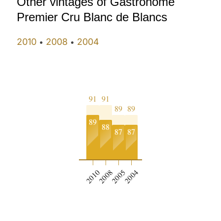
Other vintages of Gastronome
Premier Cru Blanc de Blancs
2010
2008
2004
•
•
91
91
89
89
89
88
87
87
2010
2008
2005
2004