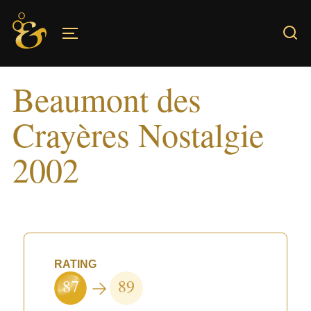
Skip
to
TOGGLE SIDEBAR & NAVIGATION
content
Beaumont des
Crayères Nostalgie
2002
RATING
87
89