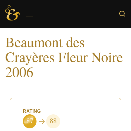
Skip
to
TOGGLE SIDEBAR & NAVIGATION
content
Beaumont des
Crayères Fleur Noire
2006
RATING
87
88