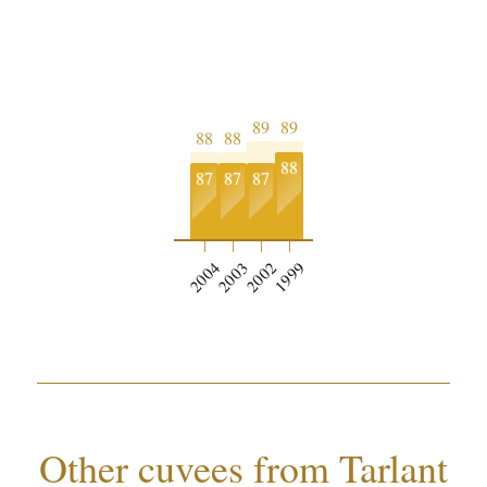
89
89
88
88
88
87
87
87
2004
2003
2002
1999
Other cuvees from Tarlant