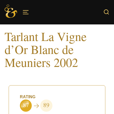
Skip
to
TOGGLE SIDEBAR & NAVIGATION
content
Tarlant La Vigne
d’Or Blanc de
Meuniers 2002
RATING
87
89