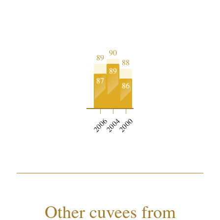
90
89
88
89
87
86
2006
2004
2000
Other cuvees from