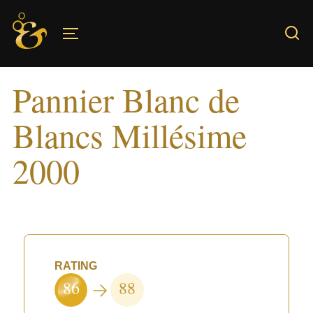
Skip
to
TOGGLE SIDEBAR & NAVIGATION
content
Pannier Blanc de
Blancs Millésime
2000
RATING
86
88