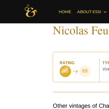
Skip
to
HOME
ABOUT ESSI
content
Nicolas Feu
RATING
TY
86
88
Vin
Other vintages of Ch