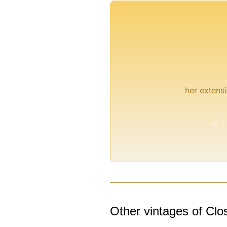
her extensi
°
°
Other vintages of Clo