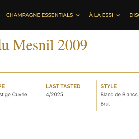
CHAMPAGNE ESSENTIALS
À LA ESSI
DI
du Mesnil 2009
PE
LAST TASTED
STYLE
stige Cuvée
4/2025
Blanc de Blancs,
Brut
°
°
°
°