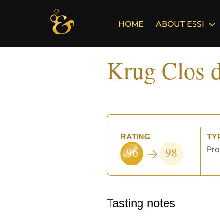
Skip
to
HOME
ABOUT ESSI
content
Krug Clos 
RATING
TY
96
98
Pre
Tasting notes
°
°
°
°
°