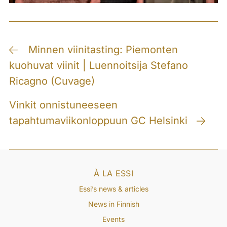
Post
Minnen viinitasting: Piemonten
kuohuvat viinit | Luennoitsija Stefano
navigation
Ricagno (Cuvage)
Vinkit onnistuneeseen
tapahtumaviikonloppuun GC Helsinki
À LA ESSI
Essi’s news & articles
News in Finnish
Events